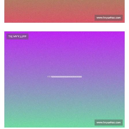
FIFA世界杯球队名单全解析各国阵容与球
星实力盘点指南深度解读