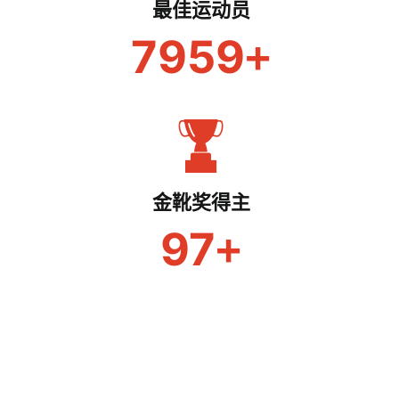
最佳运动员
7959
+
金靴奖得主
97
+