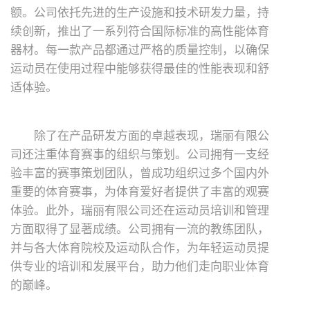
额。公司依托先进的生产设施和技术研发力量，持
续创新，推出了一系列符合国际标准的高性能体育
器材。每一款产品都通过严格的质量控制，以确保
运动员在使用过程中能够获得最佳的性能表现和舒
适体验。
除了在产品研发方面的卓越表现，瑞丽有限公
司还注重体育赛事的组织与策划。公司拥有一支经
验丰富的赛事策划团队，曾成功组织过多个国内外
重要的体育赛事，为体育爱好者提供了丰富的观赛
体验。此外，瑞丽有限公司还在运动员培训和管理
方面取得了显著成绩。公司拥有一流的教练团队，
并与各大体育院校及运动队合作，为年轻运动员提
供专业的培训和发展平台，助力他们走向职业体育
的巅峰。