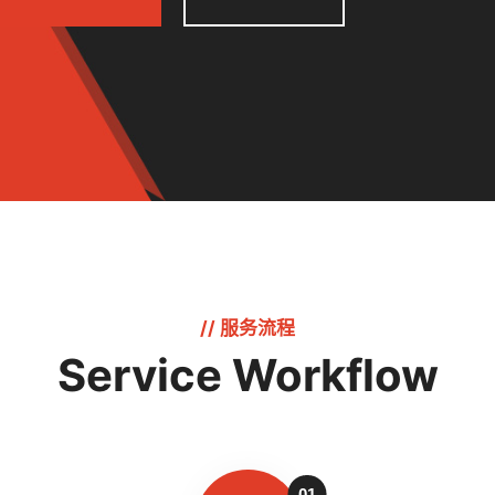
// 服务流程
Service Workflow
01