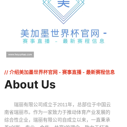
// 介绍美加墨世界杯官网 - 赛事直播 - 最新赛程信息
About Us
瑞丽有限公司成立于2011年，总部位于中国云
南省瑞丽市。作为一家致力于推动体育产业发展的
综合性企业，瑞丽有限公司自成立以来，一直秉承