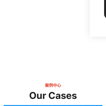
球迷热议2026世界杯夺冠热门球队谁将
书写传奇故事
案例中心
Our Cases