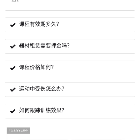
课程有效期多久？
器材租赁需要押金吗？
课程价格如何？
运动中受伤怎么办？
如何跟踪训练效果？