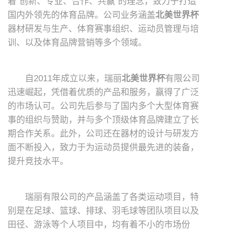
着“创新、专业、合作、共赢”的理念，致力于打造
国内外领先的体育品牌。公司业务涵盖
北美世界杯
器材研发与生产、体育赛事组织、运动员管理与培
训、以及体育品牌营销等多个领域。
自2011年成立以来，瑞丽
北美世界杯
有限公司
迅速崛起，凭借着优质的产品和服务，赢得了广泛
的市场认可。公司先后参与了国内多个大型体育赛
事的组织与赞助，并与多个顶级体育品牌建立了长
期合作关系。此外，公司还在器材的设计与研发方
面不断投入，致力于为运动员提供最先进的装备，
提升竞技水平。
瑞丽有限公司的产品涵盖了各类运动项目，特
别是在足球、篮球、排球、羽毛球等团队项目以及
田径、游泳等个人项目中，均有着不小的市场份